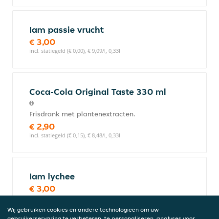
Iam passie vrucht
€ 3,00
incl. statiegeld (€ 0,00), € 9,09/l, 0,33l
Coca-Cola Original Taste 330 ml
Frisdrank met plantenextracten.
€ 2,90
incl. statiegeld (€ 0,15), € 8,48/l, 0,33l
Iam lychee
€ 3,00
incl. statiegeld (€ 0,00), € 9,09/l, 0,33l
Wij gebruiken cookies en andere technologieën om uw
gebruikerservaring te verbeteren, te personaliseren, analyses voor