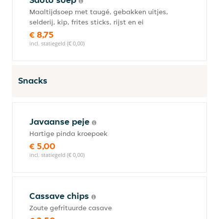
Maaltijdsoep met taugé, gebakken uitjes,
selderij, kip, frites sticks, rijst en ei
€ 8,75
incl. statiegeld (€ 0,00)
Snacks
Javaanse peje
Hartige pinda kroepoek
€ 5,00
incl. statiegeld (€ 0,00)
Cassave chips
Zoute gefrituurde casave