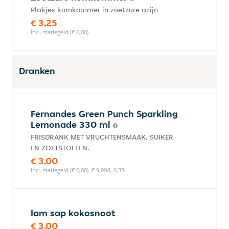
Plakjes komkommer in zoetzure azijn
€ 3,25
incl. statiegeld (€ 0,00)
Dranken
Fernandes Green Punch Sparkling
Lemonade 330 ml
FRISDRANK MET VRUCHTENSMAAK, SUIKER
EN ZOETSTOFFEN.
€ 3,00
incl. statiegeld (€ 0,00), € 9,09/l, 0,33l
Iam sap kokosnoot
€ 3,00