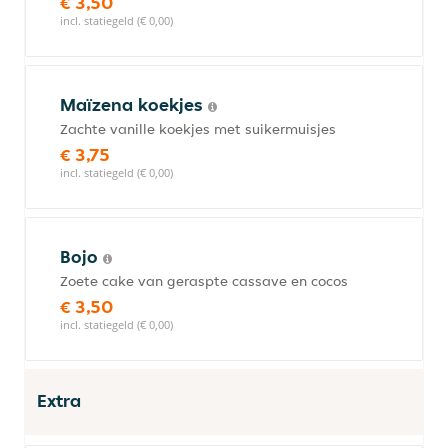
€ 3,50
incl. statiegeld (€ 0,00)
Maïzena koekjes
Zachte vanille koekjes met suikermuisjes
€ 3,75
incl. statiegeld (€ 0,00)
Bojo
Zoete cake van geraspte cassave en cocos
€ 3,50
incl. statiegeld (€ 0,00)
Extra