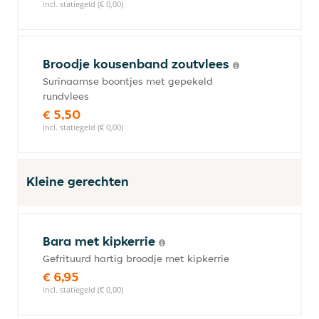
incl. statiegeld (€ 0,00)
Broodje kousenband zoutvlees
Surinaamse boontjes met gepekeld
rundvlees
€ 5,50
incl. statiegeld (€ 0,00)
Kleine gerechten
Bara met kipkerrie
Gefrituurd hartig broodje met kipkerrie
€ 6,95
incl. statiegeld (€ 0,00)