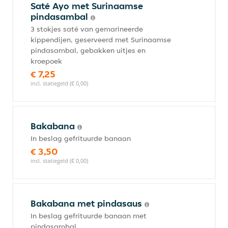
Saté Ayo met Surinaamse
pindasambal
3 stokjes saté van gemarineerde
kippendijen, geserveerd met Surinaamse
pindasambal, gebakken uitjes en
kroepoek
€ 7,25
incl. statiegeld (€ 0,00)
Bakabana
In beslag gefrituurde banaan
€ 3,50
incl. statiegeld (€ 0,00)
Bakabana met pindasaus
In beslag gefrituurde banaan met
pindasambal